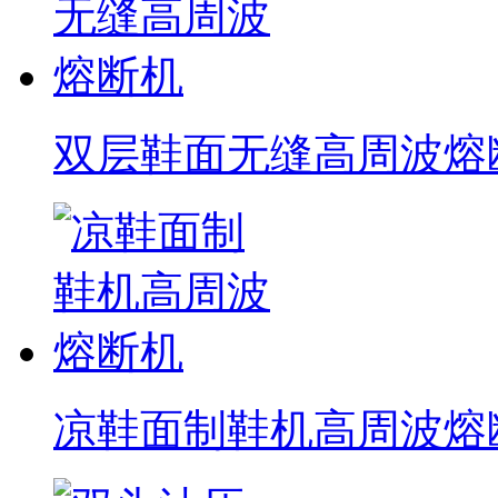
双层鞋面无缝高周波熔
凉鞋面制鞋机高周波熔