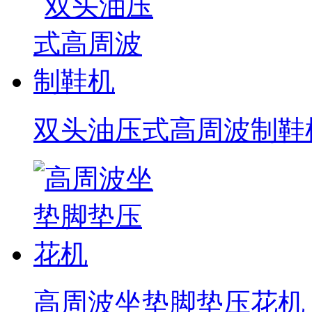
双头油压式高周波制鞋
高周波坐垫脚垫压花机