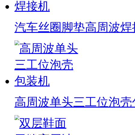
汽车丝圈脚垫高周波焊
高周波单头三工位泡壳