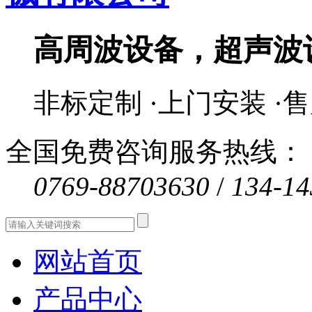
高周波设备，超声波
非标定制 ·上门安装 ·
全国免费咨询服务热线：
0769-88703630
/
134-14
网站首页
产品中心