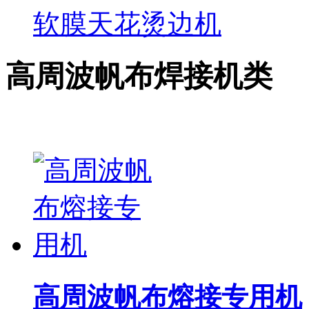
软膜天花烫边机
高周波帆布焊接机类
高周波帆布熔接专用机